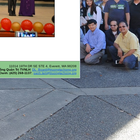
11014 19TH DR SE STE 4, Everett, WA 98208
ồng Quản Trị TVNLH
:
DL_Board@truonglachong.org
Oanh: (425) 268-1137
;
oanh.lam@truonglachong.org