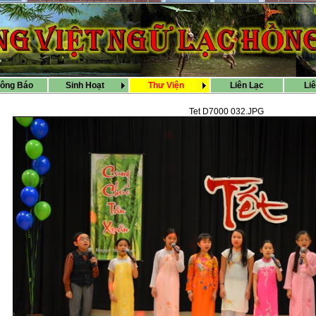
ông Báo
Sinh Hoạt
Thư Viện
Liên Lạc
Li
Tet D7000 032.JPG