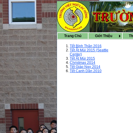
Trang Chủ
Giới Thiệu
Th
Tết Bính Thân 2016
Tết Ất Mùi 2015 (Seattle
Center)
Tết Ất Mùi 2015
Christmas 2014
Tết Giáp Ngọ 2014
Tết Canh Dần 2010